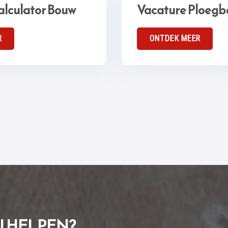
alculator Bouw
Vacature Ploegb
R
ONTDEK MEER
U HELPEN?