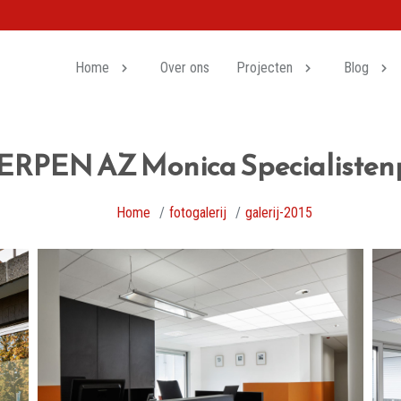
Home
Over ons
Projecten
Blog
PEN AZ Monica Specialistenp
Home
fotogalerij
galerij-2015