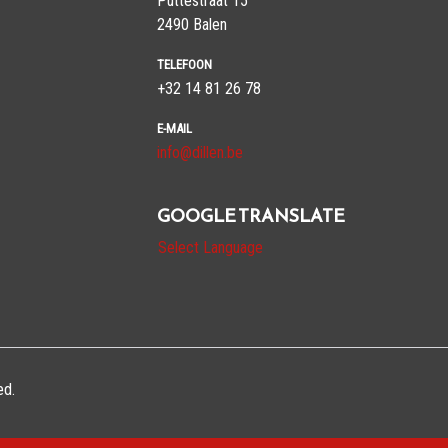
Puttestraat 15
​​​​​​​2490 Balen
TELEFOON
+32 14 81 26 78
E-MAIL
info@dillen.be
GOOGLE TRANSLATE
Select Language
ed.