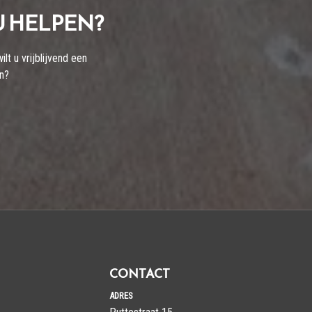
U HELPEN?
t u vrijblijvend een
en?
CONTACT
ADRES