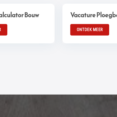
alculator Bouw
Vacature Ploegb
R
ONTDEK MEER