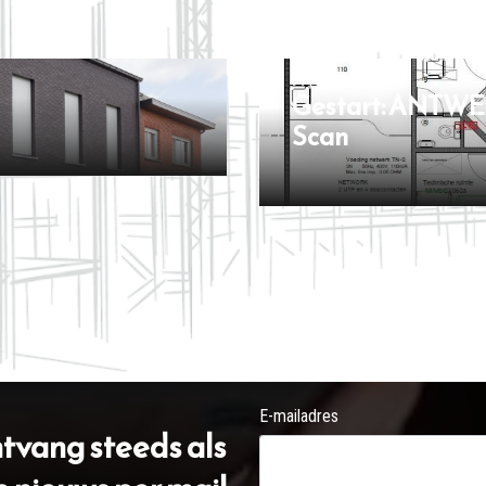
Gestart: ANTWE
Scan
E-mailadres
ontvang steeds als