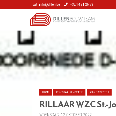
info@dillen.be
+32 14 81 26 78
HOME
REF-TOTAALRENOVATIE
REF-ZORGSECTOR
RILLAAR WZC St.-Jo
WOENSDAG, 12 OKTOBER 2022