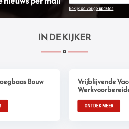
e nieuws per mail
Bekijk de vorige updates
IN DE KIJKER
loegbaas Bouw
Vrijblijvende Va
Werkvoorbereid
R
ONTDEK MEER