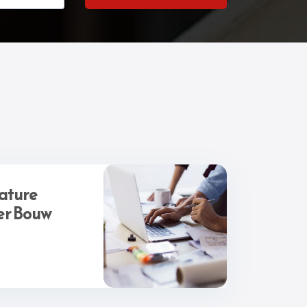
cature
er Bouw