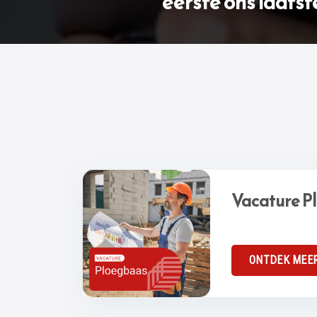
eerste ons laatst
Vacature P
ONTDEK MEE