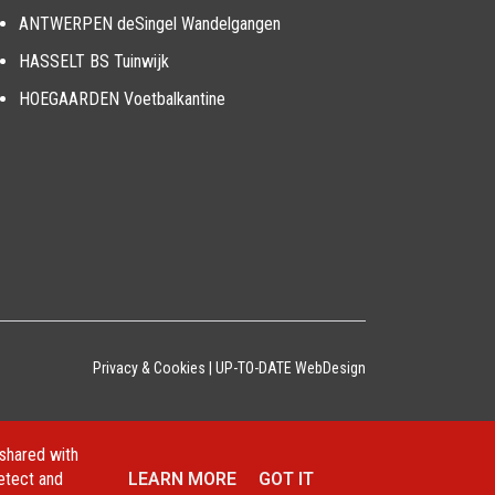
ANTWERPEN deSingel Wandelgangen
HASSELT BS Tuinwijk
HOEGAARDEN Voetbalkantine
Privacy & Cookies
|
UP-TO-DATE WebDesign
 shared with
detect and
LEARN MORE
GOT IT