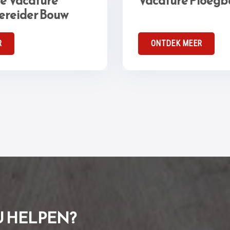
de Vacature
Vacature Ploegb
reider Bouw
R
ONTDEK MEER
U HELPEN?