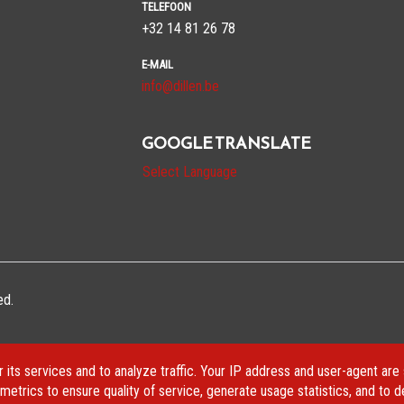
TELEFOON
+32 14 81 26 78
E-MAIL
info@dillen.be
GOOGLE TRANSLATE
Select Language
ed.
 its services and to analyze traffic. Your IP address and user-agent are
etrics to ensure quality of service, generate usage statistics, and to 